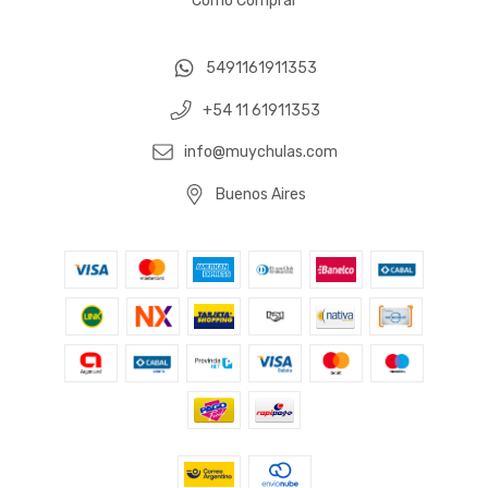
Cómo Comprar
5491161911353
+54 11 61911353
info@muychulas.com
Buenos Aires