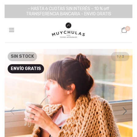
- HASTA 6 CUOTAS SIN INTERÉS - 10 % off
TRANSFERENCIA BANCARIA - ENVIO GRATIS
0
SIN STOCK
1
/
3
ENVÍO GRATIS