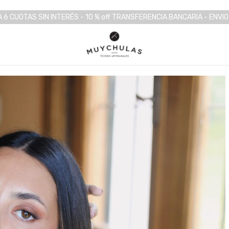
 6 CUOTAS SIN INTERÉS - 10 % off TRANSFERENCIA BANCARIA - ENVI