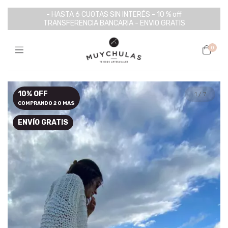
- HASTA 6 CUOTAS SIN INTERÉS - 10 % off
TRANSFERENCIA BANCARIA - ENVIO GRATIS
0
10% OFF
1
/
7
COMPRANDO 2 O MÁS
ENVÍO GRATIS